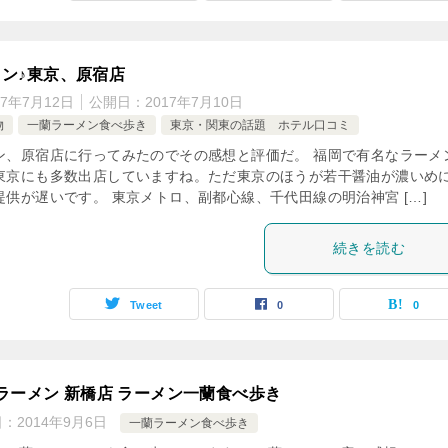
ン♪東京、原宿店
17年7月12日
公開日：
2017年7月10日
物
一蘭ラーメン食べ歩き
東京・関東の話題 ホテル口コミ
ン、原宿店に行ってみたのでその感想と評価だ。 福岡で有名なラーメ
東京にも多数出店していますね。ただ東京のほうが若干醤油が濃いめ
提供が遅いです。 東京メトロ、副都心線、千代田線の明治神宮 […]
続きを読む
Tweet
0
0
ラーメン 新橋店 ラーメン一蘭食べ歩き
日：
2014年9月6日
一蘭ラーメン食べ歩き