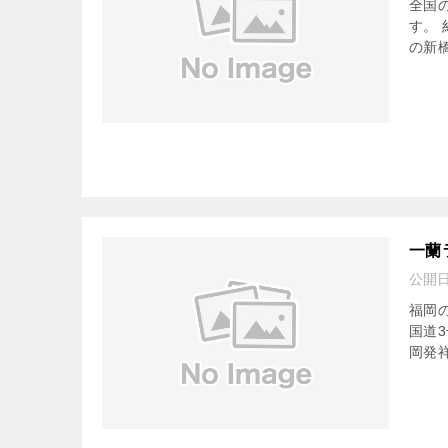
全国
す。
の新
一蘭
公開
福岡
国道
岡発