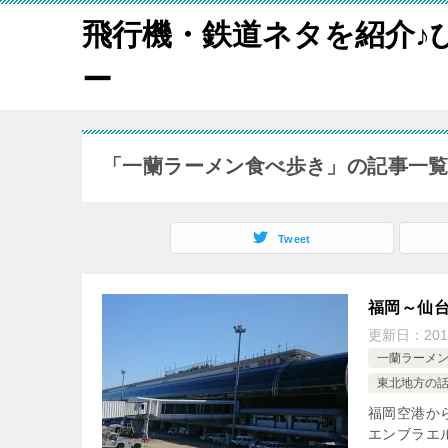
飛行機・鉄道ネタを紹介♪
ー
「一蘭ラーメン食べ歩き」の記事一
Tweet
福岡～仙台
更新日：
20
一蘭ラーメ
東北地方の
福岡空港か
エンブラエ