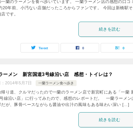
の一蘭のラーメンを食べ歩いています。 一蘭ラーメン店の感想の口コ
 約20年前、小汚ない店舗だったころからファンです。 今回は新橋駅
橋店です。
続きを読む
Tweet
0
0
ラーメン 新宮国道3号線沿い店 感想・トイレは？
日：
2014年5月7日
一蘭ラーメン食べ歩き
の帰り道、クルマだったので一蘭のラーメン店で新宮町にある「一蘭 
3号線沿い店」に行ってみたので、感想のレポートだ。 一蘭ラーメン
祥だが、豚骨ベースながらも醤油や出汁の風味もある味わい深い […]
続きを読む