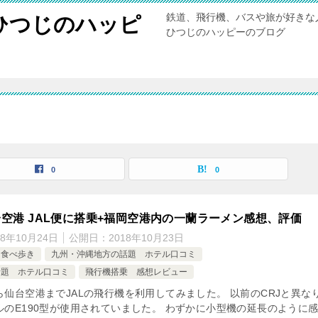
鉄道、飛行機、バスや旅が好きな
ひつじのハッピ
ひつじのハッピーのブログ
覧
0
0
空港 JAL便に搭乗+福岡空港内の一蘭ラーメン感想、評価
18年10月24日
公開日：
2018年10月23日
ン食べ歩き
九州・沖縄地方の話題 ホテル口コミ
話題 ホテル口コミ
飛行機搭乗 感想レビュー
ら仙台空港までJALの飛行機を利用してみました。 以前のCRJと異な
ルのE190型が使用されていました。 わずかに小型機の延長のように