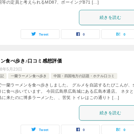
等の定員と考えられるMD87、ボーイングB71 […]
続きを読む
Tweet
0
0
ン食べ歩き♪口コミ感想評価
18年5月23日
日記
一蘭ラーメン食べ歩き
中国・四国地方の話題・ホテル口コミ
で一蘭ラーメンを食べ歩きしました。 グルメを自認するたびこんが、
りに食べ歩いています。 今回広島県広島城にある広島本通店。 ネタと
に来たのに博多ラーメンた、、苦笑 トイレはこの通りト […]
続きを読む
Tweet
0
0