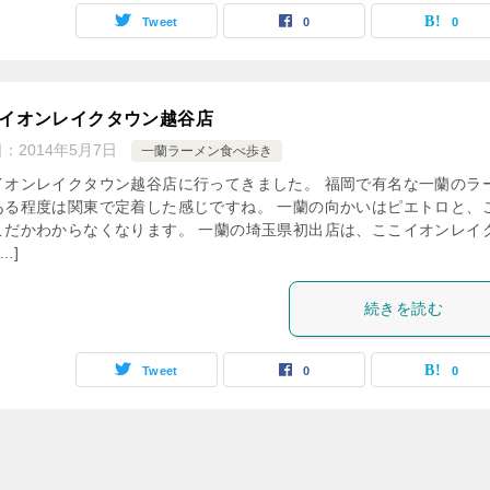
Tweet
0
0
 イオンレイクタウン越谷店
日：
2014年5月7日
一蘭ラーメン食べ歩き
イオンレイクタウン越谷店に行ってきました。 福岡で有名な一蘭のラ
ある程度は関東で定着した感じですね。 一蘭の向かいはピエトロと、
こだかわからなくなります。 一蘭の埼玉県初出店は、ここイオンレイ
…]
続きを読む
Tweet
0
0