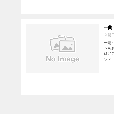
一蘭
公開
一蘭
ンも
はど
ウン [