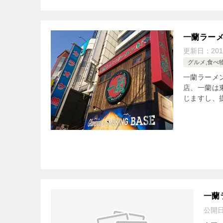
一蘭ラーメ
更新日：
20
グルメ,食べ
一蘭ラーメ
店、一蘭は
じますし、
一蘭
公開