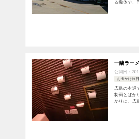
る機体で、同
一蘭ラーメ
公開日：
20
お出かけ旅
広島の本通
制覇とばか
かりに、広島