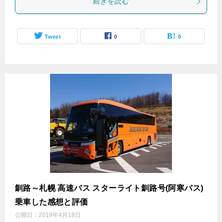
続きを読む
Tweet
0
0
釧路～札幌 高速バス スターライト釧路号(阿寒バス)
乗車した感想と評価
公開日：
2019年4月18日