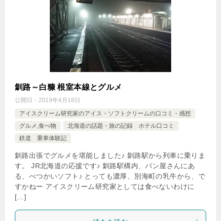
釧路～白糠 根室本線とグルメ
公開日：
2019年4月18日
アイスクリーム研究家のアイス・ソフトクリームの口コミ・感想
グルメ,食べ物
北海道の話題・旅の記録 ホテル口コミ
鉄道 乗車体験記
釧路出張でグルメを堪能しました♪ 釧路駅から列車に乗りま
す。 JR北海道の応援です♪ 釧路駅構内、パン屋さんにあ
る、べつかいソフト♪ とっても濃厚、別海町の乳牛から、で
すかねー アイスクリーム研究家としては食べないわけに
[…]