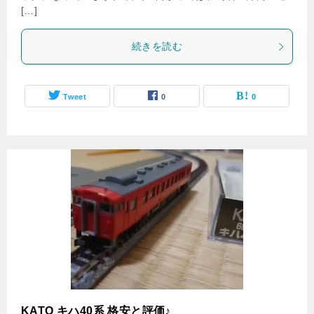
[…]
続きを読む
Tweet
0
0
KATO キハ40系 格安と評価♪