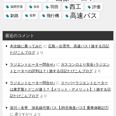
西工
羽田
評価
福岡空港
秋田
高速バス
飛行機
釧路
長野
最近のコメント
木次線に乗ってみた
に
広島～出雲市、高速バス | 旅する日記
たびこんブログ
より
ラジエントヒーター問合せ♪
に
ガスコンロより安全♪ラジエン
トヒーターの評判は？ | 旅する日記たびこんブログ
より
ラジエントヒーター問合せ♪
に
スーパーラジエントヒーター
は東芝製とどこが違う？【メリット・デメリット】 | 旅する日
記たびこんブログ
より
深川～名寄 深名線代替バス【JR北海道バス】乗車体験記①
に
通りすがり
より