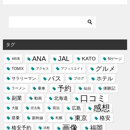
タグ
ANA
JAL
KATO
Nゲージ
485系
グルメ
TOMIX
アクセス
アフィリエイト
バス
ホテル
サラリーマン
ブログ
予約
体験記
ラーメン
乗車
仙台
口コミ
副業
北海道
動画
感想
広島
大阪
宿泊
宮古島
東京
格安
搭乗
新幹線
札幌
画像
福岡
格安予約
比較