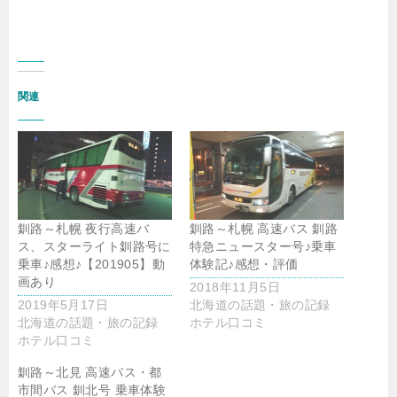
関連
釧路～札幌 夜行高速バ
釧路～札幌 高速バス 釧路
ス、スターライト釧路号に
特急ニュースター号♪乗車
乗車♪感想♪【201905】動
体験記♪感想・評価
画あり
2018年11月5日
2019年5月17日
北海道の話題・旅の記録
北海道の話題・旅の記録
ホテル口コミ
ホテル口コミ
釧路～北見 高速バス・都
市間バス 釧北号 乗車体験