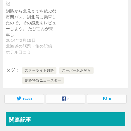
記
釧路から北見までを結ぶ都
市間バス、釧北号に乗車し
たので、その感想をレビュ
ーしよう。 たびこんが乗
車し…
2014年2月19日
北海道の話題・旅の記録
ホテル口コミ
タグ
スターライト釧路
スーパーおおぞら
釧路特急ニュースター
Tweet
0
0
関連記事