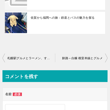
佐賀から福岡への旅：鉄道とバスの魅力を探る
投
札幌駅グルメとラーメン、すすきのランキング
釧路～白糠 根室本線とグルメ
稿
ナ
コメントを残す
ビ
ゲ
名前
必須
ー
シ