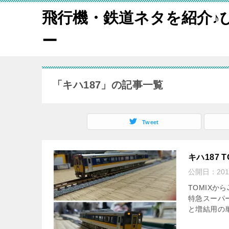
飛行機・鉄道ネタを紹介♪
ー
「キハ187」の記事一覧
Tweet
キハ187 
公開日：
20
TOMIXか
特急スーパ
と増結用の単