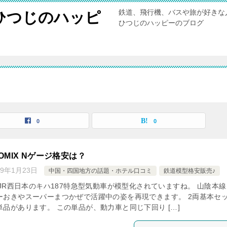
鉄道、飛行機、バスや旅が好きな
ひつじのハッピ
ひつじのハッピーのブログ
0
0
TOMIX Nゲージ格安は？
19年1月23日
中国・四国地方の話題・ホテル口コミ
鉄道模型格安販売♪
らJR西日本のキハ187特急型気動車が模型化されていますね。 山陰本線
ーおきやスーパーまつかぜで活躍中の姿を再現できます。 2両基本セ
品があります。 この単品が、動力車と同じ下回り […]