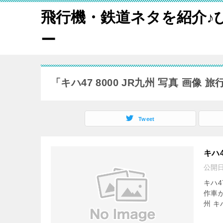
飛行機・鉄道ネタを紹介♪
ー
「キハ47 8000 JR九州 写真 画像
Tweet
キハ
公開
キハ4
作車か
州 キ