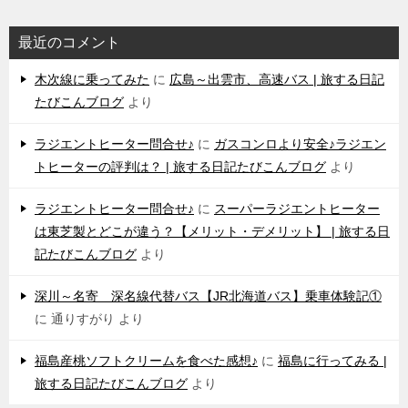
最近のコメント
木次線に乗ってみた
に
広島～出雲市、高速バス | 旅する日記
たびこんブログ
より
ラジエントヒーター問合せ♪
に
ガスコンロより安全♪ラジエン
トヒーターの評判は？ | 旅する日記たびこんブログ
より
ラジエントヒーター問合せ♪
に
スーパーラジエントヒーター
は東芝製とどこが違う？【メリット・デメリット】 | 旅する日
記たびこんブログ
より
深川～名寄 深名線代替バス【JR北海道バス】乗車体験記①
に
通りすがり
より
福島産桃ソフトクリームを食べた感想♪
に
福島に行ってみる |
旅する日記たびこんブログ
より