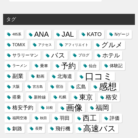
タグ
ANA
JAL
KATO
Nゲージ
485系
グルメ
TOMIX
アクセス
アフィリエイト
バス
ホテル
サラリーマン
ブログ
予約
体験記
ラーメン
乗車
仙台
口コミ
副業
北海道
動画
感想
広島
大阪
宿泊
宮古島
東京
格安
搭乗
新幹線
札幌
画像
福岡
格安予約
比較
西工
羽田
評価
福岡空港
秋田
高速バス
飛行機
釧路
長野