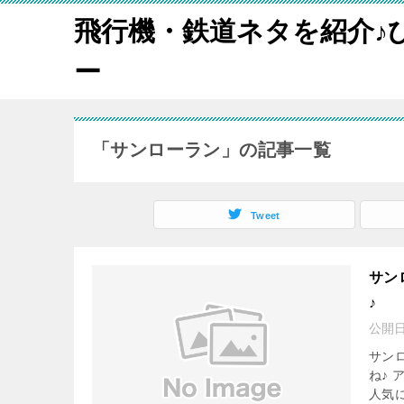
飛行機・鉄道ネタを紹介♪
ー
「サンローラン」の記事一覧
Tweet
サン
♪
公開
サン
ね♪
人気