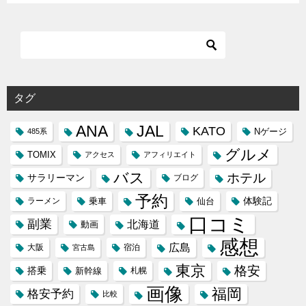
タグ
ANA
JAL
KATO
Nゲージ
485系
グルメ
TOMIX
アクセス
アフィリエイト
バス
ホテル
サラリーマン
ブログ
予約
体験記
ラーメン
乗車
仙台
口コミ
副業
北海道
動画
感想
広島
大阪
宿泊
宮古島
東京
格安
搭乗
新幹線
札幌
画像
福岡
格安予約
比較