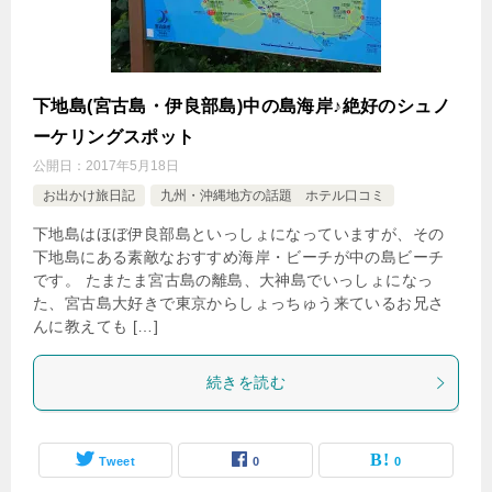
下地島(宮古島・伊良部島)中の島海岸♪絶好のシュノ
ーケリングスポット
公開日：
2017年5月18日
お出かけ旅日記
九州・沖縄地方の話題 ホテル口コミ
下地島はほぼ伊良部島といっしょになっていますが、その
下地島にある素敵なおすすめ海岸・ビーチが中の島ビーチ
です。 たまたま宮古島の離島、大神島でいっしょになっ
た、宮古島大好きで東京からしょっちゅう来ているお兄さ
んに教えても […]
続きを読む
Tweet
0
0