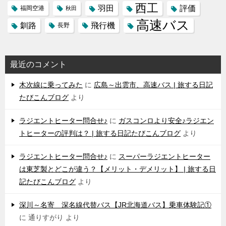
西工
羽田
評価
福岡空港
秋田
高速バス
飛行機
釧路
長野
最近のコメント
木次線に乗ってみた
に
広島～出雲市、高速バス | 旅する日記
たびこんブログ
より
ラジエントヒーター問合せ♪
に
ガスコンロより安全♪ラジエン
トヒーターの評判は？ | 旅する日記たびこんブログ
より
ラジエントヒーター問合せ♪
に
スーパーラジエントヒーター
は東芝製とどこが違う？【メリット・デメリット】 | 旅する日
記たびこんブログ
より
深川～名寄 深名線代替バス【JR北海道バス】乗車体験記①
に
通りすがり
より