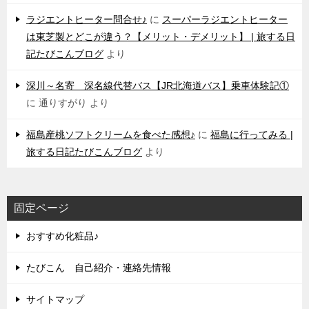
ラジエントヒーター問合せ♪
に
スーパーラジエントヒーター
は東芝製とどこが違う？【メリット・デメリット】 | 旅する日
記たびこんブログ
より
深川～名寄 深名線代替バス【JR北海道バス】乗車体験記①
に
通りすがり
より
福島産桃ソフトクリームを食べた感想♪
に
福島に行ってみる |
旅する日記たびこんブログ
より
固定ページ
おすすめ化粧品♪
たびこん 自己紹介・連絡先情報
サイトマップ