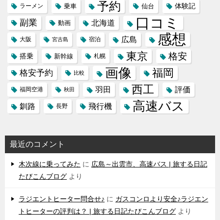
予約
体験記
ラーメン
乗車
仙台
口コミ
副業
北海道
動画
感想
広島
大阪
宿泊
宮古島
東京
格安
搭乗
新幹線
札幌
画像
福岡
格安予約
比較
西工
羽田
評価
福岡空港
秋田
高速バス
飛行機
釧路
長野
最近のコメント
木次線に乗ってみた
に
広島～出雲市、高速バス | 旅する日記
たびこんブログ
より
ラジエントヒーター問合せ♪
に
ガスコンロより安全♪ラジエン
トヒーターの評判は？ | 旅する日記たびこんブログ
より