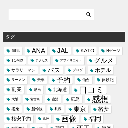
タグ
ANA
JAL
KATO
Nゲージ
485系
グルメ
TOMIX
アクセス
アフィリエイト
バス
ホテル
サラリーマン
ブログ
予約
体験記
ラーメン
乗車
仙台
口コミ
副業
北海道
動画
感想
広島
大阪
宿泊
宮古島
東京
格安
搭乗
新幹線
札幌
画像
福岡
格安予約
比較