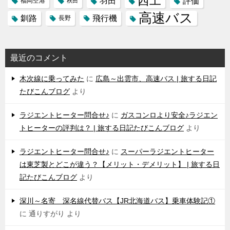
西工
羽田
評価
福岡空港
秋田
高速バス
飛行機
釧路
長野
最近のコメント
木次線に乗ってみた
に
広島～出雲市、高速バス | 旅する日記
たびこんブログ
より
ラジエントヒーター問合せ♪
に
ガスコンロより安全♪ラジエン
トヒーターの評判は？ | 旅する日記たびこんブログ
より
ラジエントヒーター問合せ♪
に
スーパーラジエントヒーター
は東芝製とどこが違う？【メリット・デメリット】 | 旅する日
記たびこんブログ
より
深川～名寄 深名線代替バス【JR北海道バス】乗車体験記①
に
通りすがり
より