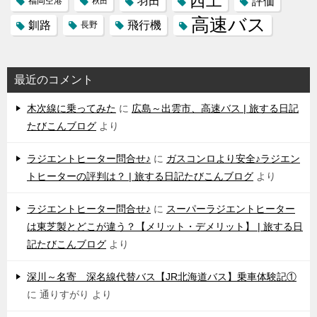
西工
羽田
評価
福岡空港
秋田
高速バス
飛行機
釧路
長野
最近のコメント
木次線に乗ってみた
に
広島～出雲市、高速バス | 旅する日記
たびこんブログ
より
ラジエントヒーター問合せ♪
に
ガスコンロより安全♪ラジエン
トヒーターの評判は？ | 旅する日記たびこんブログ
より
ラジエントヒーター問合せ♪
に
スーパーラジエントヒーター
は東芝製とどこが違う？【メリット・デメリット】 | 旅する日
記たびこんブログ
より
深川～名寄 深名線代替バス【JR北海道バス】乗車体験記①
に
通りすがり
より