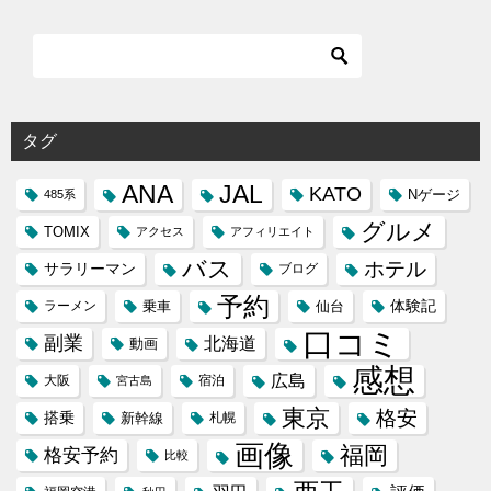
タグ
ANA
JAL
KATO
Nゲージ
485系
グルメ
TOMIX
アクセス
アフィリエイト
バス
ホテル
サラリーマン
ブログ
予約
体験記
ラーメン
乗車
仙台
口コミ
副業
北海道
動画
感想
広島
大阪
宿泊
宮古島
東京
格安
搭乗
新幹線
札幌
画像
福岡
格安予約
比較