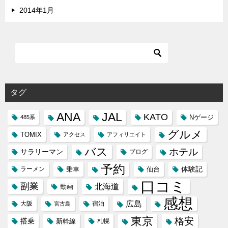
2014年1月
タグ
ANA
JAL
KATO
Nゲージ
485系
グルメ
TOMIX
アクセス
アフィリエイト
バス
ホテル
サラリーマン
ブログ
予約
体験記
ラーメン
乗車
仙台
口コミ
副業
北海道
動画
感想
広島
大阪
宿泊
宮古島
東京
格安
搭乗
新幹線
札幌