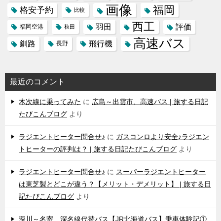
画像
福岡
格安予約
比較
西工
羽田
評価
福岡空港
秋田
高速バス
飛行機
釧路
長野
最近のコメント
木次線に乗ってみた
に
広島～出雲市、高速バス | 旅する日記
たびこんブログ
より
ラジエントヒーター問合せ♪
に
ガスコンロより安全♪ラジエン
トヒーターの評判は？ | 旅する日記たびこんブログ
より
ラジエントヒーター問合せ♪
に
スーパーラジエントヒーター
は東芝製とどこが違う？【メリット・デメリット】 | 旅する日
記たびこんブログ
より
深川～名寄 深名線代替バス【JR北海道バス】乗車体験記①