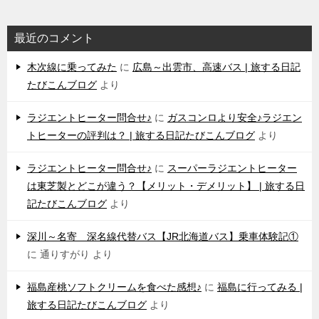
最近のコメント
木次線に乗ってみた
に
広島～出雲市、高速バス | 旅する日記
たびこんブログ
より
ラジエントヒーター問合せ♪
に
ガスコンロより安全♪ラジエン
トヒーターの評判は？ | 旅する日記たびこんブログ
より
ラジエントヒーター問合せ♪
に
スーパーラジエントヒーター
は東芝製とどこが違う？【メリット・デメリット】 | 旅する日
記たびこんブログ
より
深川～名寄 深名線代替バス【JR北海道バス】乗車体験記①
に
通りすがり
より
福島産桃ソフトクリームを食べた感想♪
に
福島に行ってみる |
旅する日記たびこんブログ
より