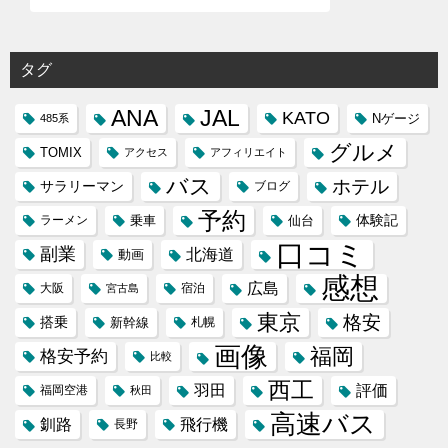
タグ
ANA
JAL
KATO
Nゲージ
485系
グルメ
TOMIX
アクセス
アフィリエイト
バス
ホテル
サラリーマン
ブログ
予約
体験記
ラーメン
乗車
仙台
口コミ
副業
北海道
動画
感想
広島
大阪
宿泊
宮古島
東京
格安
搭乗
新幹線
札幌
画像
福岡
格安予約
比較
西工
羽田
評価
福岡空港
秋田
高速バス
飛行機
釧路
長野