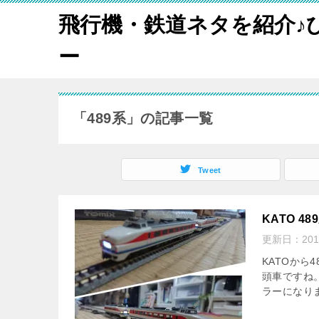
飛行機・鉄道ネタを紹介♪
ー
「489系」の記事一覧
Tweet
KATO 
更新日：
20
KATOか
頭車ですね
ラーになりま