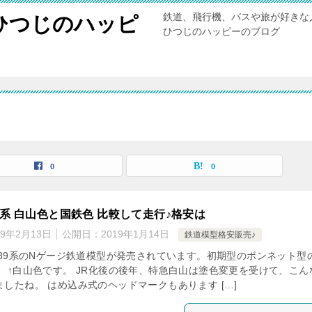
鉄道、飛行機、バスや旅が好きな
ひつじのハッピ
ひつじのハッピーのブログ
0
0
489系 白山色と国鉄色 比較して走行♪格安は
19年2月13日
公開日：
2019年1月14日
鉄道模型格安販売♪
ら489系のNゲージ鉄道模型が発売されています。初期型のボンネット型
。 ↑白山色です。 JR化後の後年、特急白山は塗色変更を受けて、こん
したね。 はめ込み式のヘッドマークもあります […]