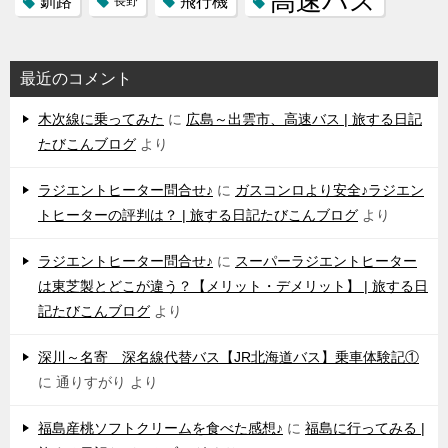
高速バス
飛行機
釧路
長野
最近のコメント
木次線に乗ってみた
に
広島～出雲市、高速バス | 旅する日記
たびこんブログ
より
ラジエントヒーター問合せ♪
に
ガスコンロより安全♪ラジエン
トヒーターの評判は？ | 旅する日記たびこんブログ
より
ラジエントヒーター問合せ♪
に
スーパーラジエントヒーター
は東芝製とどこが違う？【メリット・デメリット】 | 旅する日
記たびこんブログ
より
深川～名寄 深名線代替バス【JR北海道バス】乗車体験記①
に
通りすがり
より
福島産桃ソフトクリームを食べた感想♪
に
福島に行ってみる |