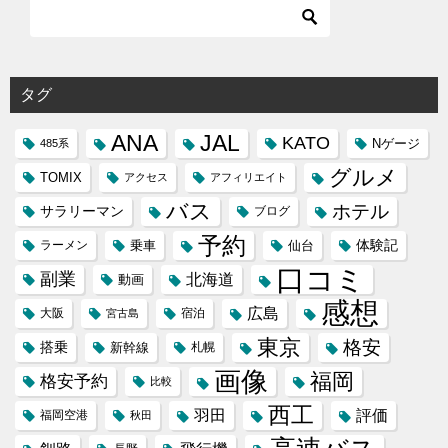
タグ
ANA
JAL
KATO
Nゲージ
485系
グルメ
TOMIX
アクセス
アフィリエイト
バス
ホテル
サラリーマン
ブログ
予約
体験記
ラーメン
乗車
仙台
口コミ
副業
北海道
動画
感想
広島
大阪
宿泊
宮古島
東京
格安
搭乗
新幹線
札幌
画像
福岡
格安予約
比較
西工
羽田
評価
福岡空港
秋田