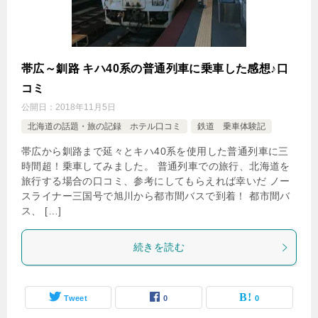
帯広～釧路 キハ40系の普通列車に乗車した感想♪口
コミ
公開日：
2018年11月5日
北海道の話題・旅の記録 ホテル口コミ
鉄道 乗車体験記
帯広から釧路まで延々とキハ40系を使用した普通列車に三
時間超！乗車してみました。 普通列車での旅行、北海道を
旅行する場合の口コミ、参考にしてもらえれば幸いだ ノー
スライナー三国号で旭川から都市間バスで到着！ 都市間バ
ス、 […]
続きを読む
Tweet
0
0