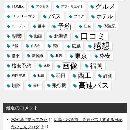
グルメ
TOMIX
アクセス
アフィリエイト
バス
ホテル
サラリーマン
ブログ
予約
体験記
ラーメン
乗車
仙台
口コミ
副業
北海道
動画
感想
広島
大阪
宿泊
宮古島
東京
格安
搭乗
新幹線
札幌
画像
福岡
格安予約
比較
西工
羽田
評価
福岡空港
秋田
高速バス
飛行機
釧路
長野
最近のコメント
木次線に乗ってみた
に
広島～出雲市、高速バス | 旅する日記
たびこんブログ
より