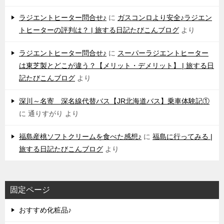
ラジエントヒーター問合せ♪
に
ガスコンロより安全♪ラジエン
トヒーターの評判は？ | 旅する日記たびこんブログ
より
ラジエントヒーター問合せ♪
に
スーパーラジエントヒーター
は東芝製とどこが違う？【メリット・デメリット】 | 旅する日
記たびこんブログ
より
深川～名寄 深名線代替バス【JR北海道バス】乗車体験記①
に
通りすがり
より
福島産桃ソフトクリームを食べた感想♪
に
福島に行ってみる |
旅する日記たびこんブログ
より
固定ページ
おすすめ化粧品♪