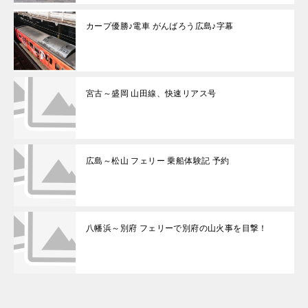
カープ優勝♪電車 がんばろう広島♪字幕
宮古～盛岡 山田線、快速リアス号
広島～松山 フェリー 乗船体験記 予約
八幡浜～別府 フェリーで別府の山火事を目撃！