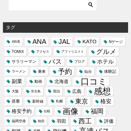
タグ
ANA
JAL
KATO
Nゲージ
485系
グルメ
TOMIX
アクセス
アフィリエイト
バス
ホテル
サラリーマン
ブログ
予約
体験記
ラーメン
乗車
仙台
口コミ
副業
北海道
動画
感想
広島
大阪
宿泊
宮古島
東京
格安
搭乗
新幹線
札幌
画像
福岡
格安予約
比較
西工
羽田
評価
福岡空港
秋田
高速バス
飛行機
長野