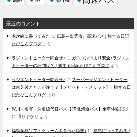
釧路
最近のコメント
木次線に乗ってみた
に
広島～出雲市、高速バス | 旅する日記
たびこんブログ
より
ラジエントヒーター問合せ♪
に
ガスコンロより安全♪ラジエン
トヒーターの評判は？ | 旅する日記たびこんブログ
より
ラジエントヒーター問合せ♪
に
スーパーラジエントヒーター
は東芝製とどこが違う？【メリット・デメリット】 | 旅する日
記たびこんブログ
より
深川～名寄 深名線代替バス【JR北海道バス】乗車体験記①
に
通りすがり
より
福島産桃ソフトクリームを食べた感想♪
に
福島に行ってみる |