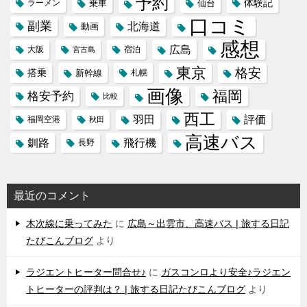
予約
体験記
ラーメン
乗車
仙台
口コミ
副業
北海道
動画
感想
広島
大阪
宿泊
宮古島
東京
格安
搭乗
新幹線
札幌
画像
福岡
格安予約
比較
西工
羽田
評価
福岡空港
秋田
高速バス
飛行機
釧路
長野
最近のコメント
木次線に乗ってみた
に
広島～出雲市、高速バス | 旅する日記
たびこんブログ
より
ラジエントヒーター問合せ♪
に
ガスコンロより安全♪ラジエン
トヒーターの評判は？ | 旅する日記たびこんブログ
より