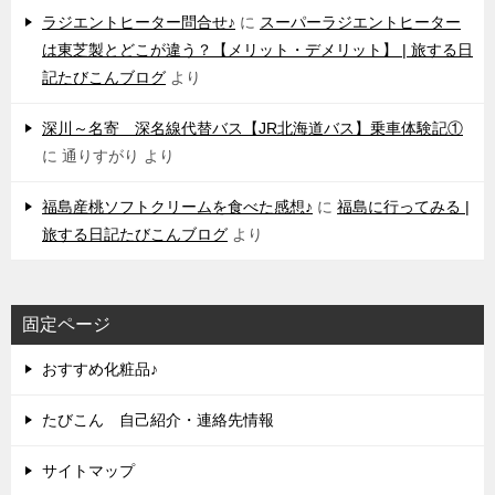
ラジエントヒーター問合せ♪
に
スーパーラジエントヒーター
は東芝製とどこが違う？【メリット・デメリット】 | 旅する日
記たびこんブログ
より
深川～名寄 深名線代替バス【JR北海道バス】乗車体験記①
に
通りすがり
より
福島産桃ソフトクリームを食べた感想♪
に
福島に行ってみる |
旅する日記たびこんブログ
より
固定ページ
おすすめ化粧品♪
たびこん 自己紹介・連絡先情報
サイトマップ