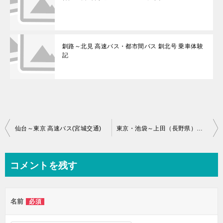
釧路～北見 高速バス・都市間バス 釧北号 乗車体験
記
投
仙台～東京 高速バス(宮城交通)
東京・池袋～上田（長野県）高速バス（西部高原バス）乗車体験記
稿
ナ
コメントを残す
ビ
ゲ
名前
必須
ー
シ