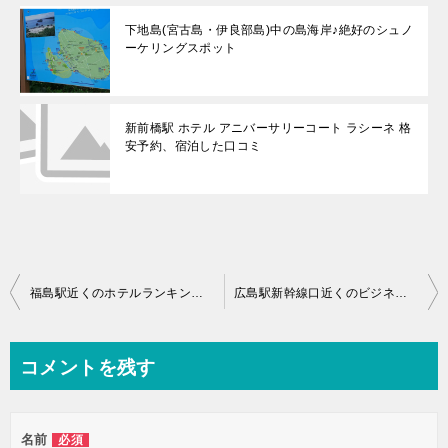
下地島(宮古島・伊良部島)中の島海岸♪絶好のシュノ
ーケリングスポット
新前橋駅 ホテル アニバーサリーコート ラシーネ 格
安予約、宿泊した口コミ
投
福島駅近くのホテルランキング♪福島駅そばビジネスに最適なのは？
広島駅新幹線口近くのビジネスホテル♪東横イン広島駅新幹線口
稿
ナ
コメントを残す
ビ
ゲ
名前
必須