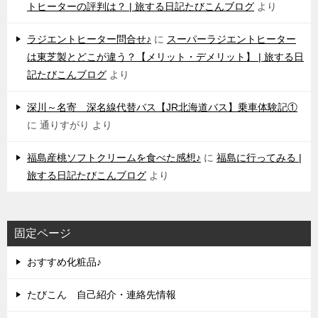
トヒーターの評判は？ | 旅する日記たびこんブログ
より
ラジエントヒーター問合せ♪
に
スーパーラジエントヒーター
は東芝製とどこが違う？【メリット・デメリット】 | 旅する日
記たびこんブログ
より
深川～名寄 深名線代替バス【JR北海道バス】乗車体験記①
に
通りすがり
より
福島産桃ソフトクリームを食べた感想♪
に
福島に行ってみる |
旅する日記たびこんブログ
より
固定ページ
おすすめ化粧品♪
たびこん 自己紹介・連絡先情報