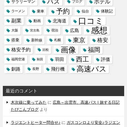
バス
ホテル
サラリーマン
ブログ
予約
体験記
ラーメン
乗車
仙台
口コミ
副業
北海道
動画
感想
広島
大阪
宿泊
宮古島
東京
格安
搭乗
新幹線
札幌
画像
福岡
格安予約
比較
西工
羽田
評価
福岡空港
秋田
高速バス
飛行機
釧路
長野
最近のコメント
木次線に乗ってみた
に
広島～出雲市、高速バス | 旅する日記
たびこんブログ
より
ラジエントヒーター問合せ♪
に
ガスコンロより安全♪ラジエン