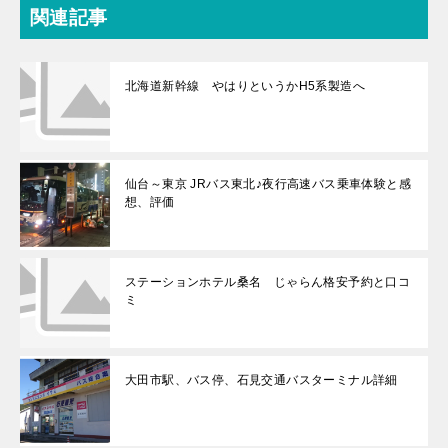
関連記事
北海道新幹線 やはりというかH5系製造へ
仙台～東京 JRバス東北♪夜行高速バス乗車体験と感
想、評価
ステーションホテル桑名 じゃらん格安予約と口コ
ミ
大田市駅、バス停、石見交通バスターミナル詳細