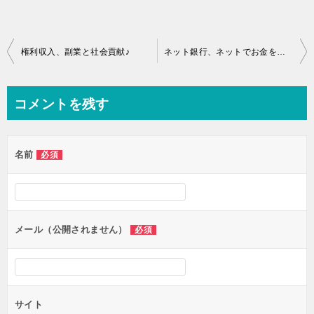
投
権利収入、副業と社会貢献♪
ネット銀行、ネットでお金を稼ぐなら楽天銀行がおすすめ♪口コミ、評価
稿
ナ
コメントを残す
ビ
ゲ
名前
必須
ー
シ
ョ
ン
メール（公開されません）
必須
サイト