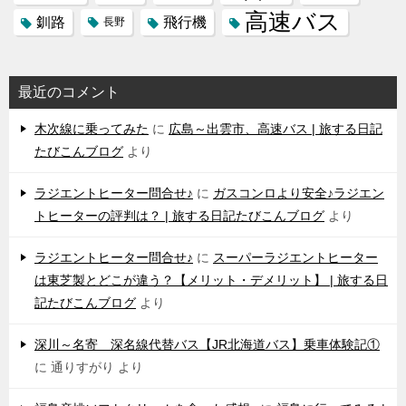
高速バス
飛行機
釧路
長野
最近のコメント
木次線に乗ってみた
に
広島～出雲市、高速バス | 旅する日記
たびこんブログ
より
ラジエントヒーター問合せ♪
に
ガスコンロより安全♪ラジエン
トヒーターの評判は？ | 旅する日記たびこんブログ
より
ラジエントヒーター問合せ♪
に
スーパーラジエントヒーター
は東芝製とどこが違う？【メリット・デメリット】 | 旅する日
記たびこんブログ
より
深川～名寄 深名線代替バス【JR北海道バス】乗車体験記①
に
通りすがり
より