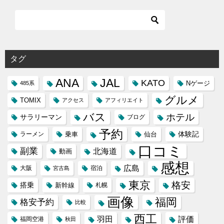
タグ
ANA
JAL
KATO
Nゲージ
485系
グルメ
TOMIX
アクセス
アフィリエイト
バス
ホテル
サラリーマン
ブログ
予約
体験記
ラーメン
乗車
仙台
口コミ
副業
北海道
動画
感想
広島
大阪
宿泊
宮古島
東京
格安
搭乗
新幹線
札幌
画像
福岡
格安予約
比較
西工
羽田
評価
福岡空港
秋田