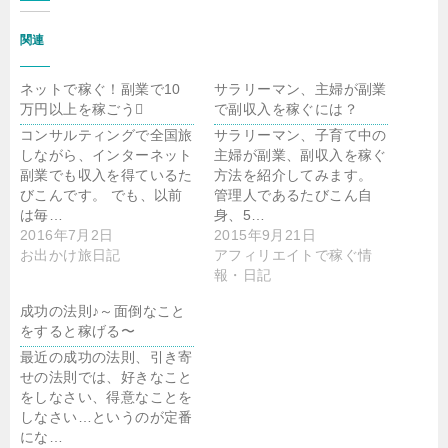
関連
ネットで稼ぐ！副業で10
サラリーマン、主婦が副業
万円以上を稼ごう
で副収入を稼ぐには？
コンサルティングで全国旅
サラリーマン、子育て中の
しながら、インターネット
主婦が副業、副収入を稼ぐ
副業でも収入を得ているた
方法を紹介してみます。
びこんです。 でも、以前
管理人であるたびこん自
は毎…
身、5…
2016年7月2日
2015年9月21日
お出かけ旅日記
アフィリエイトで稼ぐ情
報・日記
成功の法則♪～面倒なこと
をすると稼げる〜
最近の成功の法則、引き寄
せの法則では、好きなこと
をしなさい、得意なことを
しなさい…というのが定番
にな…