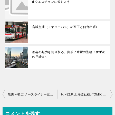
d クエスチョンに答えよう
宮城交通（ミヤコーバス）の西工と仙台出張♪
都会の魅力を切り取る、御茶ノ水駅の聖橋！すずめ
の戸締まり
投
旭川～帯広 ノースライナー三国号、特急バス(都市間バス)乗車した口コミと感想
キハ82系 北海道仕様♪TOMIX 格安なのは？？？
稿
ナ
コメントを残す