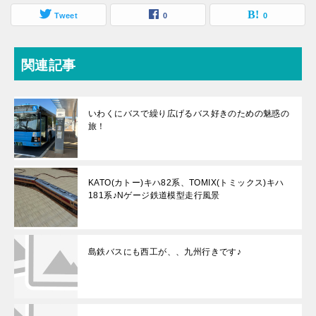
Tweet
0
0
関連記事
いわくにバスで繰り広げるバス好きのための魅惑の
旅！
KATO(カトー)キハ82系、TOMIX(トミックス)キハ
181系♪Nゲージ鉄道模型走行風景
島鉄バスにも西工が、、九州行きです♪