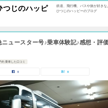
鉄道、飛行機、バスや旅が好きな
ひつじのハッピ
ひつじのハッピーのブログ
急ニュースター号♪乗車体験記♪感想・評
予約 乗車した口コミ
0
0