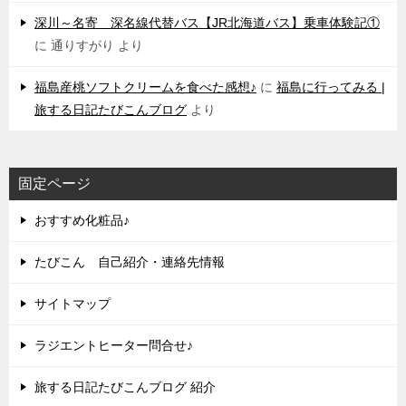
深川～名寄 深名線代替バス【JR北海道バス】乗車体験記①
に
通りすがり
より
福島産桃ソフトクリームを食べた感想♪
に
福島に行ってみる |
旅する日記たびこんブログ
より
固定ページ
おすすめ化粧品♪
たびこん 自己紹介・連絡先情報
サイトマップ
ラジエントヒーター問合せ♪
旅する日記たびこんブログ 紹介