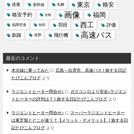
東京
格安
搭乗
新幹線
札幌
画像
福岡
格安予約
比較
西工
羽田
評価
福岡空港
秋田
高速バス
飛行機
釧路
長野
最近のコメント
木次線に乗ってみた
に
広島～出雲市、高速バス | 旅する日記
たびこんブログ
より
ラジエントヒーター問合せ♪
に
ガスコンロより安全♪ラジエン
トヒーターの評判は？ | 旅する日記たびこんブログ
より
ラジエントヒーター問合せ♪
に
スーパーラジエントヒーター
は東芝製とどこが違う？【メリット・デメリット】 | 旅する日
記たびこんブログ
より