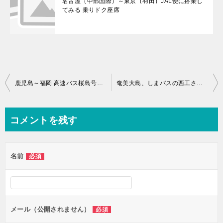
名古屋（中部国際）～東京（羽田）JAL便に搭乗し
てみる 乗りドク座席
投
鹿児島～福岡 高速バス桜島号夜行便♪JR九州バス担当 乗車体験記&感想・評価
奄美大島、しまバスの西工さんバス画像
稿
ナ
コメントを残す
ビ
ゲ
名前
必須
ー
シ
ョ
ン
メール（公開されません）
必須