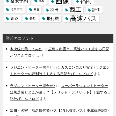
画像
福岡
格安予約
比較
西工
羽田
評価
福岡空港
秋田
高速バス
飛行機
釧路
長野
最近のコメント
木次線に乗ってみた
に
広島～出雲市、高速バス | 旅する日記
たびこんブログ
より
ラジエントヒーター問合せ♪
に
ガスコンロより安全♪ラジエン
トヒーターの評判は？ | 旅する日記たびこんブログ
より
ラジエントヒーター問合せ♪
に
スーパーラジエントヒーター
は東芝製とどこが違う？【メリット・デメリット】 | 旅する日
記たびこんブログ
より
深川～名寄 深名線代替バス【JR北海道バス】乗車体験記①