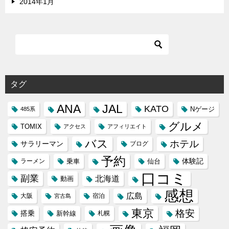
2014年1月
タグ
ANA
JAL
KATO
Nゲージ
485系
グルメ
TOMIX
アクセス
アフィリエイト
バス
ホテル
サラリーマン
ブログ
予約
体験記
ラーメン
乗車
仙台
口コミ
副業
北海道
動画
感想
広島
大阪
宿泊
宮古島
東京
格安
搭乗
新幹線
札幌