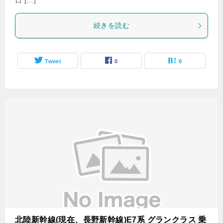
日 […]
続きを読む
Tweet
0
0
北陸新幹線(現在、長野新幹線)E7系 グランクラス 乗