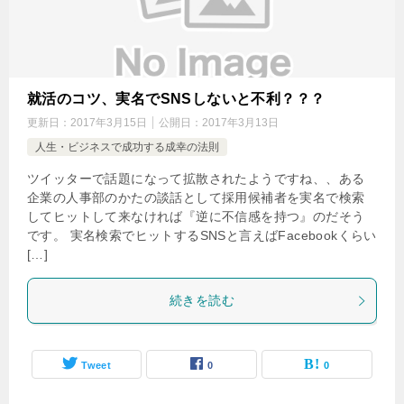
就活のコツ、実名でSNSしないと不利？？？
更新日：
2017年3月15日
公開日：
2017年3月13日
人生・ビジネスで成功する成幸の法則
ツイッターで話題になって拡散されたようですね、、ある
企業の人事部のかたの談話として採用候補者を実名で検索
してヒットして来なければ『逆に不信感を持つ』のだそう
です。 実名検索でヒットするSNSと言えばFacebookくらい
[…]
続きを読む
Tweet
0
0