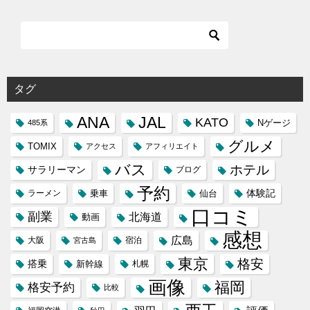
タグ
ANA
JAL
KATO
Nゲージ
485系
グルメ
TOMIX
アクセス
アフィリエイト
バス
ホテル
サラリーマン
ブログ
予約
体験記
ラーメン
乗車
仙台
口コミ
副業
北海道
動画
感想
広島
大阪
宿泊
宮古島
東京
格安
搭乗
新幹線
札幌
画像
福岡
格安予約
比較