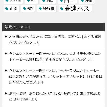
西工
羽田
評価
福岡空港
秋田
高速バス
飛行機
釧路
長野
最近のコメント
木次線に乗ってみた
に
広島～出雲市、高速バス | 旅する日記
たびこんブログ
より
ラジエントヒーター問合せ♪
に
ガスコンロより安全♪ラジエン
トヒーターの評判は？ | 旅する日記たびこんブログ
より
ラジエントヒーター問合せ♪
に
スーパーラジエントヒーター
は東芝製とどこが違う？【メリット・デメリット】 | 旅する日
記たびこんブログ
より
深川～名寄 深名線代替バス【JR北海道バス】乗車体験記①
に
通りすがり
より