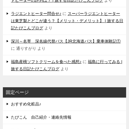
トヒーターの評判は？ | 旅する日記たびこんブログ
より
ラジエントヒーター問合せ♪
に
スーパーラジエントヒーター
は東芝製とどこが違う？【メリット・デメリット】 | 旅する日
記たびこんブログ
より
深川～名寄 深名線代替バス【JR北海道バス】乗車体験記①
に
通りすがり
より
福島産桃ソフトクリームを食べた感想♪
に
福島に行ってみる |
旅する日記たびこんブログ
より
固定ページ
おすすめ化粧品♪
たびこん 自己紹介・連絡先情報