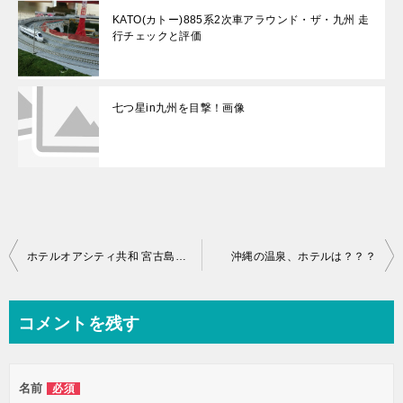
KATO(カトー)885系2次車アラウンド・ザ・九州 走
行チェックと評価
七つ星in九州を目撃！画像
投
ホテルオアシティ共和 宮古島 格安予約と感想
沖縄の温泉、ホテルは？？？
稿
ナ
コメントを残す
ビ
ゲ
名前
必須
ー