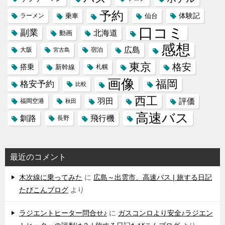
予約
体験記
ラーメン
乗車
仙台
口コミ
副業
北海道
動画
感想
広島
大阪
宿泊
宮古島
東京
格安
搭乗
新幹線
札幌
画像
福岡
格安予約
比較
西工
羽田
評価
福岡空港
秋田
高速バス
飛行機
釧路
長野
最近のコメント
木次線に乗ってみた
に
広島～出雲市、高速バス | 旅する日記
たびこんブログ
より
ラジエントヒーター問合せ♪
に
ガスコンロより安全♪ラジエン