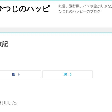
鉄道、飛行機、バスや旅が好きな
ひつじのハッピ
ひつじのハッピーのブログ
験記
0
0
を利用した。