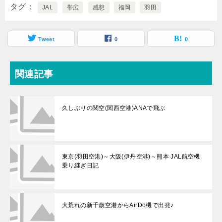
タグ
JAL
帯広
感想
福岡
羽田
Tweet
0
0
関連記事
久しぶりの関空(関西空港)ANAで飛ぶ
東京(羽田空港)～大阪(伊丹空港)～熊本 JAL航空機
乗り継ぎ日記
大荒れの新千歳空港からAirDo機で出発♪