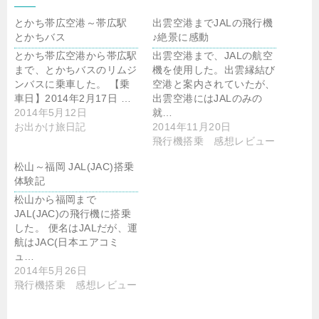
とかち帯広空港～帯広駅
出雲空港までJALの飛行機
とかちバス
♪絶景に感動
とかち帯広空港から帯広駅
出雲空港まで、JALの航空
まで、とかちバスのリムジ
機を使用した。出雲縁結び
ンバスに乗車した。 【乗
空港と案内されていたが、
車日】2014年2月17日 …
出雲空港にはJALのみの
2014年5月12日
就…
お出かけ旅日記
2014年11月20日
飛行機搭乗 感想レビュー
松山～福岡 JAL(JAC)搭乗
体験記
松山から福岡まで
JAL(JAC)の飛行機に搭乗
した。 便名はJALだが、運
航はJAC(日本エアコミ
ュ…
2014年5月26日
飛行機搭乗 感想レビュー