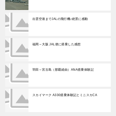
出雲空港までJALの飛行機♪絶景に感動
福岡～大阪 JAL便に搭乗した感想
羽田～宮古島（那覇経由）ANA搭乗体験記
スカイマーク A330搭乗体験記とミニスカCA