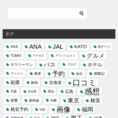
タグ
ANA
JAL
KATO
Nゲージ
485系
グルメ
TOMIX
アクセス
アフィリエイト
バス
ホテル
サラリーマン
ブログ
予約
体験記
ラーメン
乗車
仙台
口コミ
副業
北海道
動画
感想
広島
大阪
宿泊
宮古島
東京
格安
搭乗
新幹線
札幌
画像
福岡
格安予約
比較