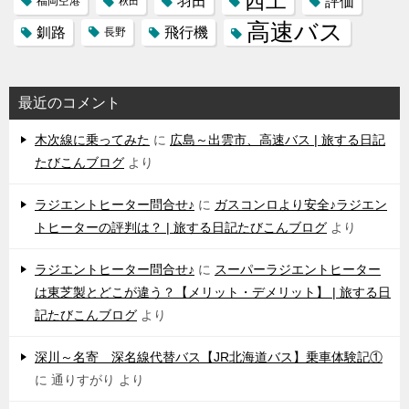
西工
羽田
評価
福岡空港
秋田
高速バス
飛行機
釧路
長野
最近のコメント
木次線に乗ってみた
に
広島～出雲市、高速バス | 旅する日記
たびこんブログ
より
ラジエントヒーター問合せ♪
に
ガスコンロより安全♪ラジエン
トヒーターの評判は？ | 旅する日記たびこんブログ
より
ラジエントヒーター問合せ♪
に
スーパーラジエントヒーター
は東芝製とどこが違う？【メリット・デメリット】 | 旅する日
記たびこんブログ
より
深川～名寄 深名線代替バス【JR北海道バス】乗車体験記①
に
通りすがり
より