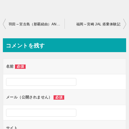
投
羽田～宮古島（那覇経由）ANA搭乗体験記
福岡～宮崎 JAL 搭乗体験記
稿
ナ
コメントを残す
ビ
ゲ
名前
必須
ー
シ
ョ
ン
メール（公開されません）
必須
サイト