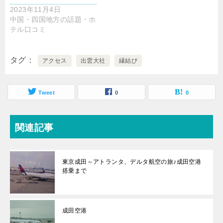
2023年11月4日
中国・四国地方の話題・ホ
テル口コミ
タグ
アクセス
出雲大社
縁結び
Tweet
0
0
関連記事
東京成田～アトランタ、デルタ航空の旅♪成田空港
搭乗まで
成田空港