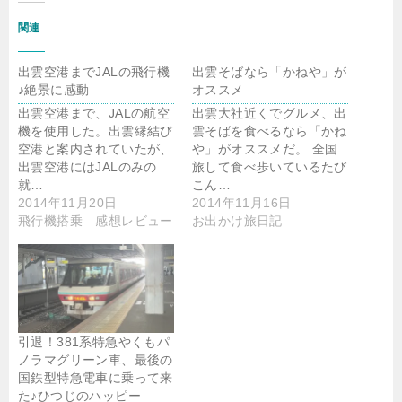
関連
出雲空港までJALの飛行機
出雲そばなら「かねや」が
♪絶景に感動
オススメ
出雲空港まで、JALの航空
出雲大社近くでグルメ、出
機を使用した。出雲縁結び
雲そばを食べるなら「かね
空港と案内されていたが、
や」がオススメだ。 全国
出雲空港にはJALのみの
旅して食べ歩いているたび
就…
こん…
2014年11月20日
2014年11月16日
飛行機搭乗 感想レビュー
お出かけ旅日記
引退！381系特急やくもパ
ノラマグリーン車、最後の
国鉄型特急電車に乗って来
た♪ひつじのハッピー