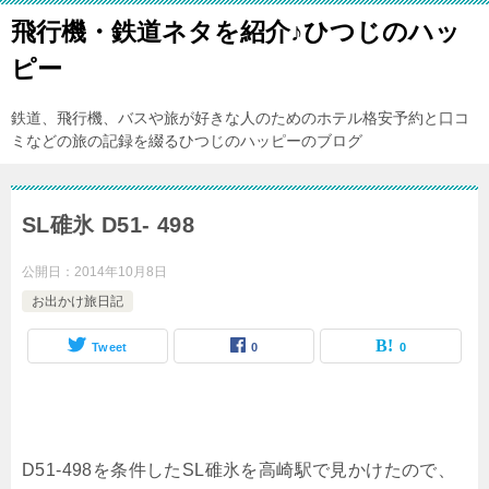
飛行機・鉄道ネタを紹介♪ひつじのハッ
ピー
鉄道、飛行機、バスや旅が好きな人のためのホテル格安予約と口コ
ミなどの旅の記録を綴るひつじのハッピーのブログ
SL碓氷 D51- 498
公開日：
2014年10月8日
お出かけ旅日記
Tweet
0
0
D51-498を条件したSL碓氷を高崎駅で見かけたので、