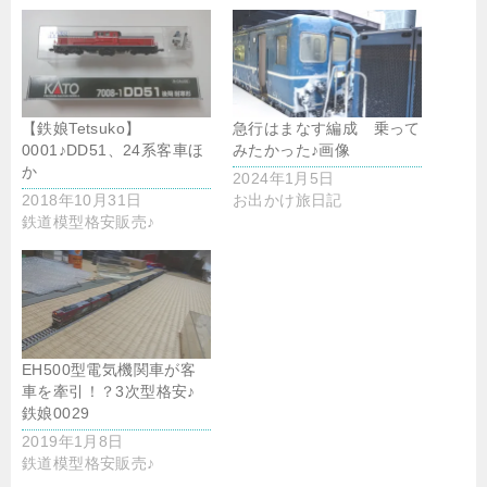
【鉄娘Tetsuko】
急行はまなす編成 乗って
0001♪DD51、24系客車ほ
みたかった♪画像
か
2024年1月5日
2018年10月31日
お出かけ旅日記
鉄道模型格安販売♪
EH500型電気機関車が客
車を牽引！？3次型格安♪
鉄娘0029
2019年1月8日
鉄道模型格安販売♪