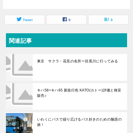
Tweet
0
0
関連記事
東京 サクラ・花見の名所ー目黒川に行ってみる
キハ58+キハ65 新急行色 KATO(カトー)評価と格安
販売♪
いわくにバスで繰り広げるバス好きのための魅惑の
旅！