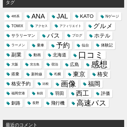
タグ
ANA
JAL
KATO
Nゲージ
485系
グルメ
TOMIX
アクセス
アフィリエイト
バス
ホテル
サラリーマン
ブログ
予約
体験記
ラーメン
乗車
仙台
口コミ
副業
北海道
動画
感想
広島
大阪
宿泊
宮古島
東京
格安
搭乗
新幹線
札幌
画像
福岡
格安予約
比較
西工
羽田
評価
福岡空港
秋田
高速バス
飛行機
釧路
長野
最近のコメント