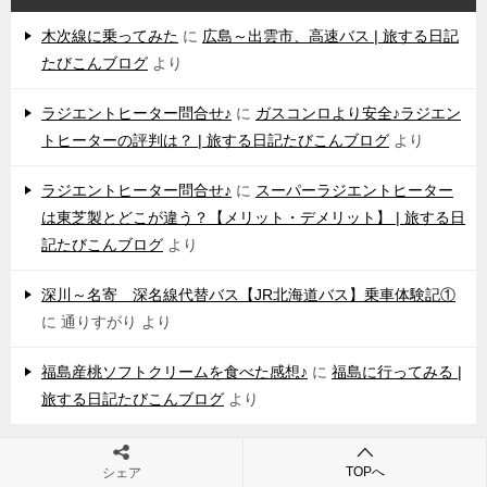
木次線に乗ってみた
に
広島～出雲市、高速バス | 旅する日記
たびこんブログ
より
ラジエントヒーター問合せ♪
に
ガスコンロより安全♪ラジエン
トヒーターの評判は？ | 旅する日記たびこんブログ
より
ラジエントヒーター問合せ♪
に
スーパーラジエントヒーター
は東芝製とどこが違う？【メリット・デメリット】 | 旅する日
記たびこんブログ
より
深川～名寄 深名線代替バス【JR北海道バス】乗車体験記①
に
通りすがり
より
福島産桃ソフトクリームを食べた感想♪
に
福島に行ってみる |
旅する日記たびこんブログ
より
TOPへ
シェア