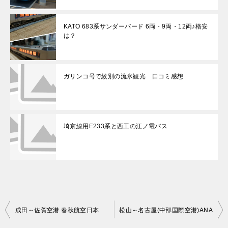
KATO 683系サンダーバード 6両・9両・12両♪格安
は？
ガリンコ号で紋別の流氷観光 口コミ感想
埼京線用E233系と西工の江ノ電バス
投
成田～佐賀空港 春秋航空日本
松山～名古屋(中部国際空港)ANA
稿