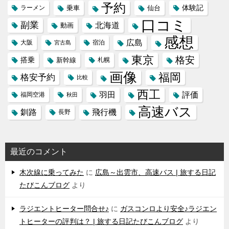
予約
体験記
ラーメン
乗車
仙台
口コミ
副業
北海道
動画
感想
広島
大阪
宿泊
宮古島
東京
格安
搭乗
新幹線
札幌
画像
福岡
格安予約
比較
西工
羽田
評価
福岡空港
秋田
高速バス
飛行機
釧路
長野
最近のコメント
木次線に乗ってみた
に
広島～出雲市、高速バス | 旅する日記
たびこんブログ
より
ラジエントヒーター問合せ♪
に
ガスコンロより安全♪ラジエン
トヒーターの評判は？ | 旅する日記たびこんブログ
より