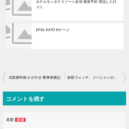
ホテルモンタナリゾート岩沼 格安予約 宿泊した口
コミ
EF81 KATO Nゲージ
投
北陸新幹線 かがやき 乗車体験記
妖怪ウォッチ、ジバニャンの電車、新幹線画像
稿
ナ
コメントを残す
ビ
ゲ
名前
必須
ー