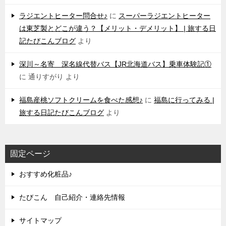
ラジエントヒーター問合せ♪
に
スーパーラジエントヒーター
は東芝製とどこが違う？【メリット・デメリット】 | 旅する日
記たびこんブログ
より
深川～名寄 深名線代替バス【JR北海道バス】乗車体験記①
に
通りすがり
より
福島産桃ソフトクリームを食べた感想♪
に
福島に行ってみる |
旅する日記たびこんブログ
より
固定ページ
おすすめ化粧品♪
たびこん 自己紹介・連絡先情報
サイトマップ