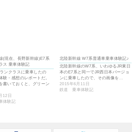
線(現在、長野新幹線)E7系
北陸新幹線 W7系普通車乗車体験記♪
ラス 乗車体験記
北陸新幹線のW7系、いわゆるJR東日
グランクラスに乗車したの
本のE7系と同一でJR西日本バージョ
体験・感想のレポートだ。
ンに乗車したので、その画像を…
を書いておくと、グリーン
2015年6月11日
鉄道 乗車体験記
月12日
車体験記