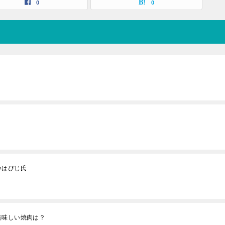
0
0
♪はぴじ氏
美味しい焼肉は？