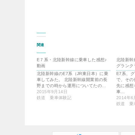
関連
E７系・北陸新幹線に乗車した感想♪
北陸新幹
動画
グランク
北陸新幹線のE7系（JR東日本）に乗
E7系、
車してみた。 北陸新幹線開業前の長
で、その
野までの時から運用についてたの…
先に感想
2015年9月14日
車…
鉄道 乗車体験記
2014年6
鉄道 乗