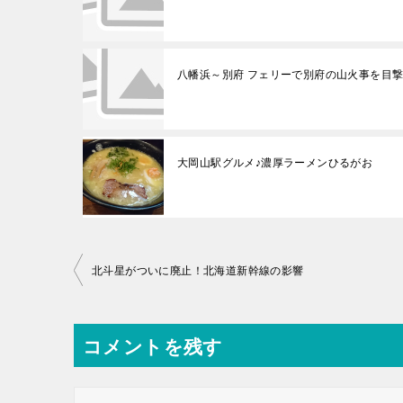
八幡浜～別府 フェリーで別府の山火事を目
大岡山駅グルメ♪濃厚ラーメンひるがお
投
北斗星がついに廃止！北海道新幹線の影響
稿
ナ
コメントを残す
ビ
ゲ