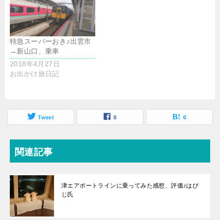
特急スーパーおき♪出雲市
→新山口、乗車
2018年4月27日
お出かけ旅日記
Tweet
0
0
関連記事
津エアポートラインに乗ってみた感想、評価♪はぴ
じ氏