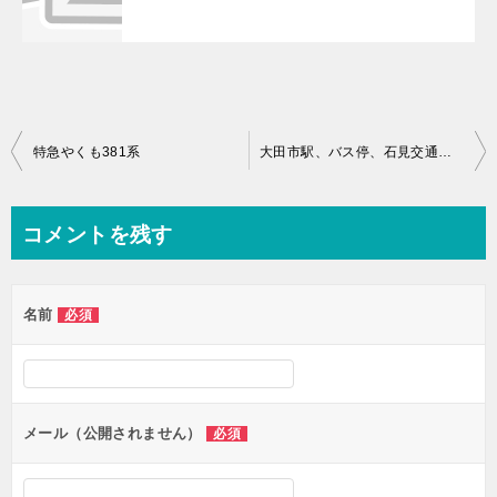
投
特急やくも381系
大田市駅、バス停、石見交通バスターミナル詳細
稿
ナ
コメントを残す
ビ
ゲ
名前
必須
ー
シ
ョ
ン
メール（公開されません）
必須