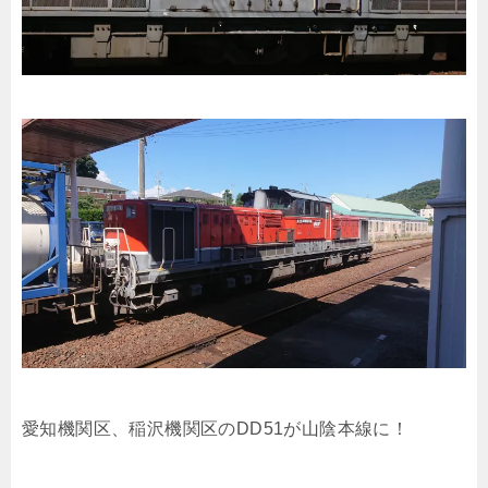
愛知機関区、稲沢機関区のDD51が山陰本線に！