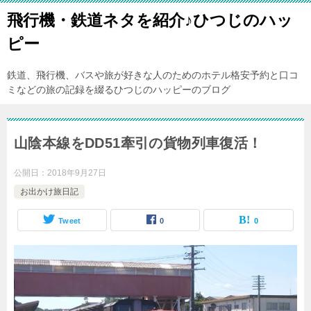
飛行機・鉄道ネタを紹介♪ひつじのハッ
ピー
鉄道、飛行機、バスや旅が好きな人のためのホテル格安予約と口コ
ミなどの旅の記録を綴るひつじのハッピーのブログ
山陰本線をDD51牽引の貨物列車復活！
公開日：
2018年9月27日
お出かけ旅日記
Tweet
0
0