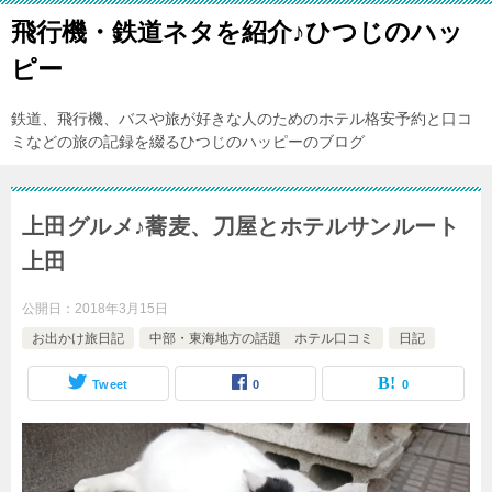
飛行機・鉄道ネタを紹介♪ひつじのハッ
ピー
鉄道、飛行機、バスや旅が好きな人のためのホテル格安予約と口コ
ミなどの旅の記録を綴るひつじのハッピーのブログ
上田グルメ♪蕎麦、刀屋とホテルサンルート
上田
公開日：
2018年3月15日
お出かけ旅日記
中部・東海地方の話題 ホテル口コミ
日記
Tweet
0
0