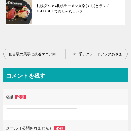
札幌グルメ♪札幌ラーメン久楽(くら)とランチ
♪SOURCEでおしゃれランチ
投
仙台駅の展示は鉄道マニア向け、鉄ちゃん向け♪
189系、グレードアップあさま
稿
ナ
コメントを残す
ビ
ゲ
名前
必須
ー
シ
ョ
ン
メール（公開されません）
必須