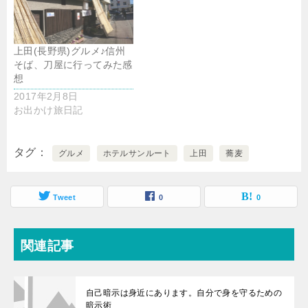
上田(長野県)グルメ♪信州
そば、刀屋に行ってみた感
想
2017年2月8日
お出かけ旅日記
タグ
グルメ
ホテルサンルート
上田
蕎麦
Tweet
0
0
関連記事
自己暗示は身近にあります。自分で身を守るための
暗示術