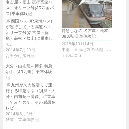
名古屋～松山 夜行高速バ
ス、オリーブ号(JR四国バ
ス)乗車体験記
JR四国バス(JR東海バス)
が運行している高速バス、
特急しなの 名古屋～松本
オリーブ号(名古屋～徳
383系♪乗車体験記
島・高松・松山)に乗車し
2018年10月14日
て…
中部・東海地方の話題 ホ
2014年7月29日
テル口コミ
お出かけ旅日記
大分～由布院～博多 特急
ゆふ（JR九州）乗車体験
記
JR九州が久大線廻りで運
行する特急ゆふ（別府・大
分～由布院～博多）に乗車
してみたので、その感想を
レビ…
2014年8月2日
鉄道 乗車体験記