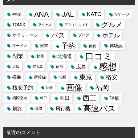
ANA
JAL
KATO
Nゲージ
485系
グルメ
TOMIX
アクセス
アフィリエイト
バス
ホテル
サラリーマン
ブログ
予約
体験記
ラーメン
乗車
仙台
口コミ
副業
北海道
動画
感想
広島
大阪
宿泊
宮古島
東京
格安
搭乗
新幹線
札幌
画像
福岡
格安予約
比較
西工
羽田
評価
福岡空港
秋田
高速バス
飛行機
釧路
長野
最近のコメント