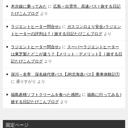
木次線に乗ってみた
に
広島～出雲市、高速バス | 旅する日記
たびこんブログ
より
ラジエントヒーター問合せ♪
に
ガスコンロより安全♪ラジエン
トヒーターの評判は？ | 旅する日記たびこんブログ
より
ラジエントヒーター問合せ♪
に
スーパーラジエントヒーター
は東芝製とどこが違う？【メリット・デメリット】 | 旅する日
記たびこんブログ
より
深川～名寄 深名線代替バス【JR北海道バス】乗車体験記①
に
通りすがり
より
福島産桃ソフトクリームを食べた感想♪
に
福島に行ってみる |
旅する日記たびこんブログ
より
固定ページ