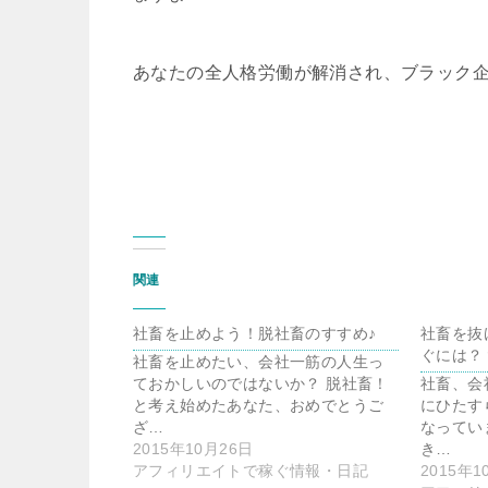
あなたの全人格労働が解消され、ブラック企
関連
社畜を止めよう！脱社畜のすすめ♪
社畜を抜
ぐには？
社畜を止めたい、会社一筋の人生っ
ておかしいのではないか？ 脱社畜！
社畜、会
と考え始めたあなた、おめでとうご
にひたす
ざ…
なってい
2015年10月26日
き…
アフィリエイトで稼ぐ情報・日記
2015年1