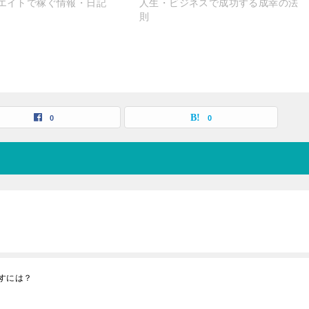
エイトで稼ぐ情報・日記
人生・ビジネスで成功する成幸の法
則
0
0
すには？