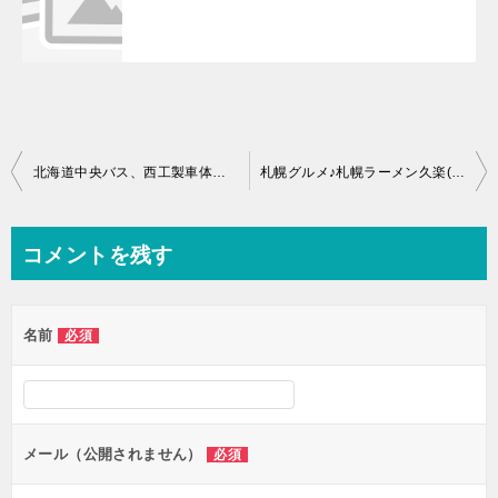
投
北海道中央バス、西工製車体、バス画像♪
札幌グルメ♪札幌ラーメン久楽(くら)とランチ♪SOURCEでおしゃれランチ
稿
ナ
コメントを残す
ビ
ゲ
名前
必須
ー
シ
ョ
ン
メール（公開されません）
必須