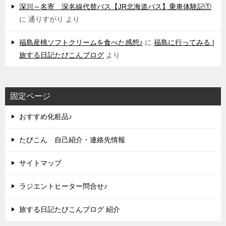
深川～名寄 深名線代替バス【JR北海道バス】乗車体験記①
に
通りすがり
より
福島産桃ソフトクリームを食べた感想♪
に
福島に行ってみる |
旅する日記たびこんブログ
より
固定ページ
おすすめ化粧品♪
たびこん 自己紹介・連絡先情報
サイトマップ
ラジエントヒーター問合せ♪
旅する日記たびこんブログ 紹介