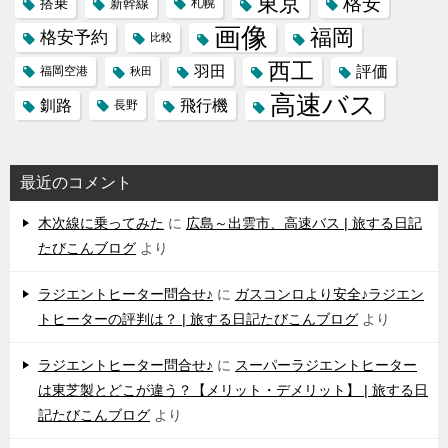
東京
格安
搭乗
新幹線
札幌
画像
福岡
格安予約
比較
西工
羽田
評価
福岡空港
秋田
高速バス
飛行機
釧路
長野
最近のコメント
木次線に乗ってみた
に
広島～出雲市、高速バス | 旅する日記
たびこんブログ
より
ラジエントヒーター問合せ♪
に
ガスコンロより安全♪ラジエン
トヒーターの評判は？ | 旅する日記たびこんブログ
より
ラジエントヒーター問合せ♪
に
スーパーラジエントヒーター
は東芝製とどこが違う？【メリット・デメリット】 | 旅する日
記たびこんブログ
より