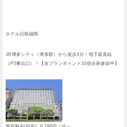
ホテル日航福岡
JR博多シティ（博多駅）から徒歩3分！地下道直結
（P5番出口）！【全プランポイント10倍企画参加中】
最安料金(目安) :
6,790円／泊
～