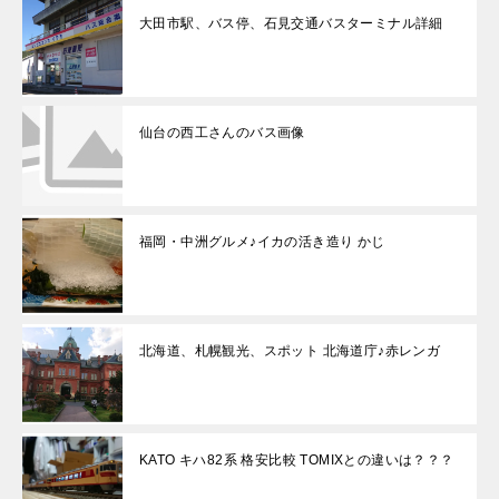
大田市駅、バス停、石見交通バスターミナル詳細
仙台の西工さんのバス画像
福岡・中洲グルメ♪イカの活き造り かじ
北海道、札幌観光、スポット 北海道庁♪赤レンガ
KATO キハ82系 格安比較 TOMIXとの違いは？？？