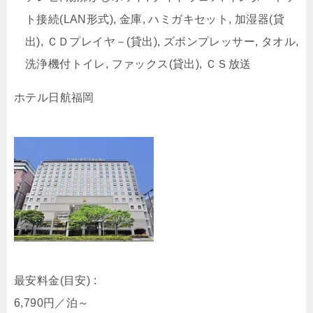
ト接続(LAN形式), 金庫, ハミガキセット, 加湿器(貸
出), ＣＤプレイヤ－(貸出), ズボンプレッサー, タオル,
洗浄機付トイレ, ファックス(貸出), ＣＳ放送
ホテル日航福岡
最安料金(目安) :
6,790円／泊
～