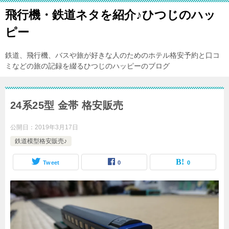
飛行機・鉄道ネタを紹介♪ひつじのハッ
ピー
鉄道、飛行機、バスや旅が好きな人のためのホテル格安予約と口コ
ミなどの旅の記録を綴るひつじのハッピーのブログ
24系25型 金帯 格安販売
公開日：
2019年3月17日
鉄道模型格安販売♪
Tweet
0
0