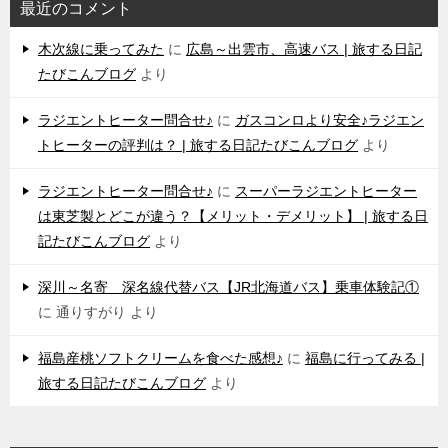
最近のコメント
木次線に乗ってみた
に
広島～出雲市、高速バス | 旅する日記
たびこんブログ
より
ラジエントヒーター問合せ♪
に
ガスコンロより安全♪ラジエン
トヒーターの評判は？ | 旅する日記たびこんブログ
より
ラジエントヒーター問合せ♪
に
スーパーラジエントヒーター
は東芝製とどこが違う？【メリット・デメリット】 | 旅する日
記たびこんブログ
より
深川～名寄 深名線代替バス【JR北海道バス】乗車体験記①
に
通りすがり
より
福島産桃ソフトクリームを食べた感想♪
に
福島に行ってみる |
旅する日記たびこんブログ
より