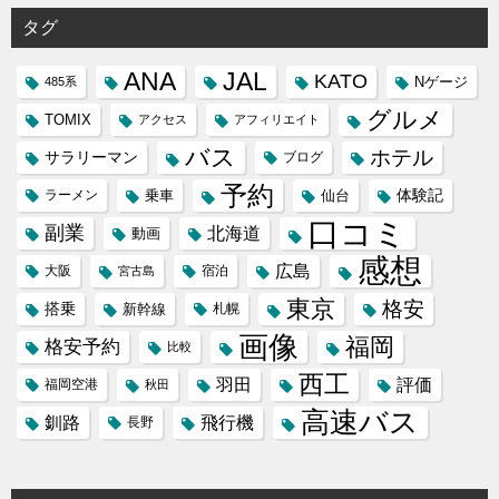
タグ
ANA
JAL
KATO
Nゲージ
485系
グルメ
TOMIX
アクセス
アフィリエイト
バス
ホテル
サラリーマン
ブログ
予約
体験記
ラーメン
乗車
仙台
口コミ
副業
北海道
動画
感想
広島
大阪
宿泊
宮古島
東京
格安
搭乗
新幹線
札幌
画像
福岡
格安予約
比較
西工
羽田
評価
福岡空港
秋田
高速バス
飛行機
釧路
長野