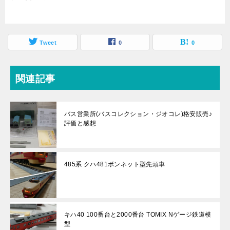
Tweet
0
0
関連記事
バス営業所(バスコレクション・ジオコレ)格安販売♪
評価と感想
485系 クハ481ボンネット型先頭車
キハ40 100番台と2000番台 TOMIX Nゲージ鉄道模
型