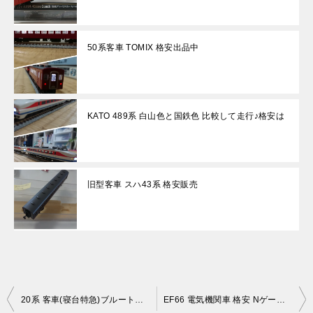
50系客車 TOMIX 格安出品中
KATO 489系 白山色と国鉄色 比較して走行♪格安は
旧型客車 スハ43系 格安販売
投
20系 客車(寝台特急)ブルートレイン KATO
EF66 電気機関車 格安 Nゲージ鉄道模型 格安販売