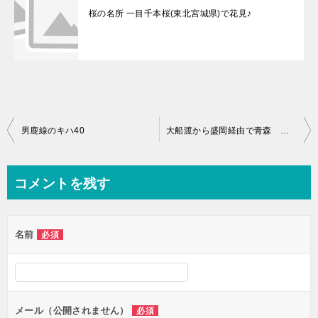
桜の名所 一目千本桜(東北宮城県)で花見♪
投
男鹿線のキハ40
大船渡から盛岡経由で青森 高速バスで行ってみた感想・評価
稿
ナ
コメントを残す
ビ
ゲ
名前
必須
ー
シ
ョ
ン
メール（公開されません）
必須