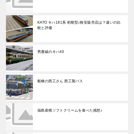
KATO キハ181系 初期型♪格安販売店は？違いの比
較と評価
男鹿線のキハ40
船橋の西工さん 西工製バス
福島産桃ソフトクリームを食べた感想♪