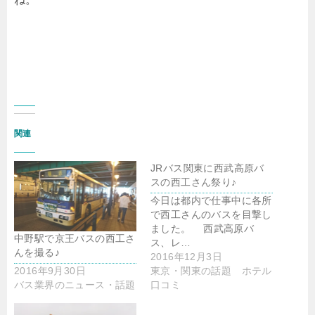
関連
JRバス関東に西武高原バ
スの西工さん祭り♪
今日は都内で仕事中に各所
で西工さんのバスを目撃し
ました。 西武高原バ
中野駅で京王バスの西工さ
ス、レ…
んを撮る♪
2016年12月3日
2016年9月30日
東京・関東の話題 ホテル
バス業界のニュース・話題
口コミ