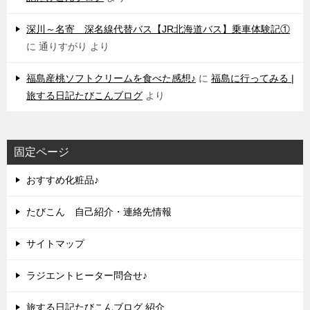
深川～名寄 深名線代替バス【JR北海道バス】乗車体験記①
に
通りすがり
より
福島産桃ソフトクリームを食べた感想♪
に
福島に行ってみる |
旅する日記たびこんブログ
より
固定ページ
おすすめ化粧品♪
たびこん 自己紹介・連絡先情報
サイトマップ
ラジエントヒーター問合せ♪
旅する日記たびこんブログ 紹介