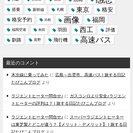
東京
格安
搭乗
新幹線
札幌
画像
福岡
格安予約
比較
西工
羽田
評価
福岡空港
秋田
高速バス
飛行機
釧路
長野
最近のコメント
木次線に乗ってみた
に
広島～出雲市、高速バス | 旅する日記
たびこんブログ
より
ラジエントヒーター問合せ♪
に
ガスコンロより安全♪ラジエン
トヒーターの評判は？ | 旅する日記たびこんブログ
より
ラジエントヒーター問合せ♪
に
スーパーラジエントヒーター
は東芝製とどこが違う？【メリット・デメリット】 | 旅する日
記たびこんブログ
より