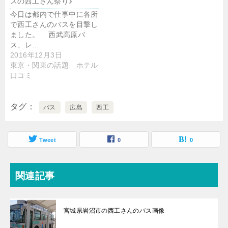
スの西工さん祭り♪
今日は都内で仕事中に各所
で西工さんのバスを目撃し
ました。 西武高原バ
ス、レ…
2016年12月3日
東京・関東の話題 ホテル
口コミ
タグ
バス
広島
西工
Tweet
0
0
関連記事
宮城県岩沼市の西工さんのバス画像