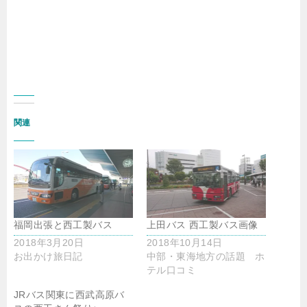
関連
福岡出張と西工製バス
上田バス 西工製バス画像
2018年3月20日
2018年10月14日
お出かけ旅日記
中部・東海地方の話題 ホ
テル口コミ
JRバス関東に西武高原バ