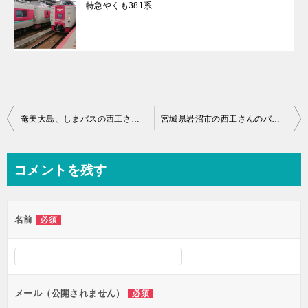
特急やくも381系
投
奄美大島、しまバスの西工さんバス画像
宮城県岩沼市の西工さんのバス画像
稿
ナ
コメントを残す
ビ
ゲ
名前
必須
ー
シ
ョ
ン
メール（公開されません）
必須