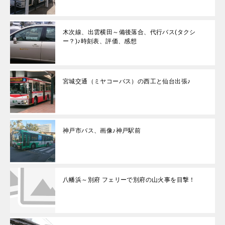
木次線、出雲横田～備後落合、代行バス(タクシ
ー？)♪時刻表、評価、感想
宮城交通（ミヤコーバス）の西工と仙台出張♪
神戸市バス、画像♪神戸駅前
八幡浜～別府 フェリーで別府の山火事を目撃！