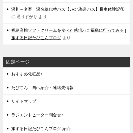
深川～名寄 深名線代替バス【JR北海道バス】乗車体験記①
に
通りすがり
より
福島産桃ソフトクリームを食べた感想♪
に
福島に行ってみる |
旅する日記たびこんブログ
より
固定ページ
おすすめ化粧品♪
たびこん 自己紹介・連絡先情報
サイトマップ
ラジエントヒーター問合せ♪
旅する日記たびこんブログ 紹介