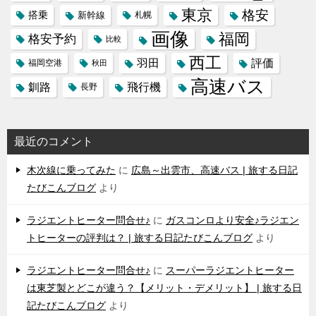
東京
格安
搭乗
新幹線
札幌
画像
福岡
格安予約
比較
西工
羽田
評価
福岡空港
秋田
高速バス
飛行機
釧路
長野
最近のコメント
木次線に乗ってみた
に
広島～出雲市、高速バス | 旅する日記
たびこんブログ
より
ラジエントヒーター問合せ♪
に
ガスコンロより安全♪ラジエン
トヒーターの評判は？ | 旅する日記たびこんブログ
より
ラジエントヒーター問合せ♪
に
スーパーラジエントヒーター
は東芝製とどこが違う？【メリット・デメリット】 | 旅する日
記たびこんブログ
より