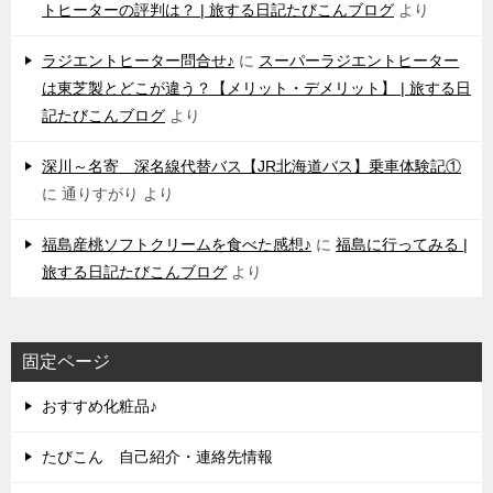
トヒーターの評判は？ | 旅する日記たびこんブログ
より
ラジエントヒーター問合せ♪
に
スーパーラジエントヒーター
は東芝製とどこが違う？【メリット・デメリット】 | 旅する日
記たびこんブログ
より
深川～名寄 深名線代替バス【JR北海道バス】乗車体験記①
に
通りすがり
より
福島産桃ソフトクリームを食べた感想♪
に
福島に行ってみる |
旅する日記たびこんブログ
より
固定ページ
おすすめ化粧品♪
たびこん 自己紹介・連絡先情報