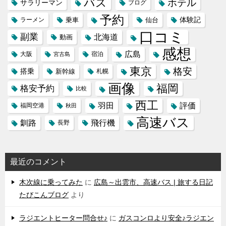
バス
ホテル
サラリーマン
ブログ
予約
体験記
ラーメン
乗車
仙台
口コミ
副業
北海道
動画
感想
広島
大阪
宿泊
宮古島
東京
格安
搭乗
新幹線
札幌
画像
福岡
格安予約
比較
西工
羽田
評価
福岡空港
秋田
高速バス
飛行機
釧路
長野
最近のコメント
木次線に乗ってみた
に
広島～出雲市、高速バス | 旅する日記
たびこんブログ
より
ラジエントヒーター問合せ♪
に
ガスコンロより安全♪ラジエン