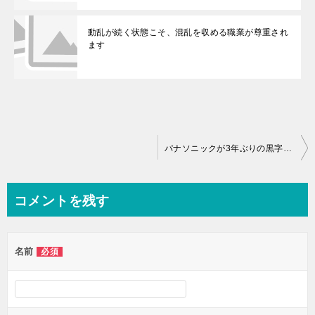
動乱が続く状態こそ、混乱を収める職業が尊重され
ます
投
パナソニックが3年ぶりの黒字♪1024億円！株価は？
稿
ナ
コメントを残す
ビ
ゲ
名前
必須
ー
シ
ョ