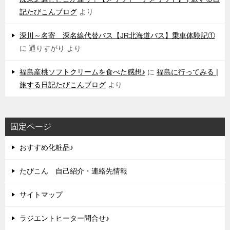
記たびこんブログ
より
深川～名寄 深名線代替バス【JR北海道バス】乗車体験記①
に
通りすがり
より
福島産桃ソフトクリームを食べた感想♪
に
福島に行ってみる |
旅する日記たびこんブログ
より
固定ページ
おすすめ化粧品♪
たびこん 自己紹介・連絡先情報
サイトマップ
ラジエントヒーター問合せ♪