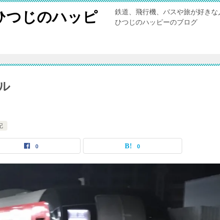
鉄道、飛行機、バスや旅が好きな
ひつじのハッピ
ひつじのハッピーのブログ
ル
記
0
0