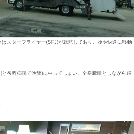
はスターフライヤー(SFJ)が就航しており、ゆや快適に移動
(と後程病院で晩飯)に中ってしまい、全身朦朧としながら飛
ね