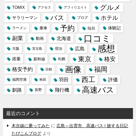
グルメ
TOMIX
アクセス
アフィリエイト
バス
ホテル
サラリーマン
ブログ
予約
体験記
ラーメン
乗車
仙台
口コミ
副業
北海道
動画
感想
広島
大阪
宿泊
宮古島
東京
格安
搭乗
新幹線
札幌
画像
福岡
格安予約
比較
西工
羽田
評価
福岡空港
秋田
高速バス
飛行機
釧路
長野
最近のコメント
木次線に乗ってみた
に
広島～出雲市、高速バス | 旅する日記
たびこんブログ
より