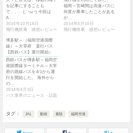
を記事にすることも
福岡～宮崎間は高速バスに
で、、、(;´･ω･) 今回は
何度か乗車したことがある
A…
が…
2016年10月16日
2014年5月10日
飛行機搭乗 感想レビュー
飛行機搭乗 感想レビュー
博多駅～（福岡空港国際
線）～大宰府 直行バス
【西鉄バス】運行開始♪
西鉄バスが博多駅～福岡空
港国際線ターミナル～大宰
府の路線バスを4/1から運
行を開始した。 海外から
の…
2014年4月3日
バス業界のニュース・話題
タグ
JAL
動画
着陸
福岡空港