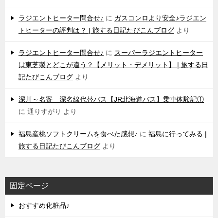
ラジエントヒーター問合せ♪
に
ガスコンロより安全♪ラジエン
トヒーターの評判は？ | 旅する日記たびこんブログ
より
ラジエントヒーター問合せ♪
に
スーパーラジエントヒーター
は東芝製とどこが違う？【メリット・デメリット】 | 旅する日
記たびこんブログ
より
深川～名寄 深名線代替バス【JR北海道バス】乗車体験記①
に
通りすがり
より
福島産桃ソフトクリームを食べた感想♪
に
福島に行ってみる |
旅する日記たびこんブログ
より
固定ページ
おすすめ化粧品♪