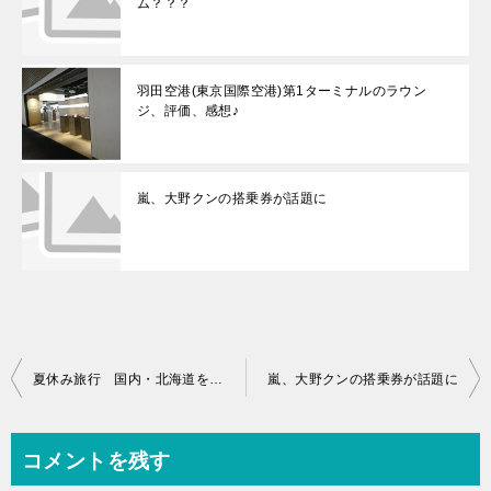
ム？？？
羽田空港(東京国際空港)第1ターミナルのラウン
ジ、評価、感想♪
嵐、大野クンの搭乗券が話題に
投
夏休み旅行 国内・北海道を検討中♪
嵐、大野クンの搭乗券が話題に
稿
ナ
コメントを残す
ビ