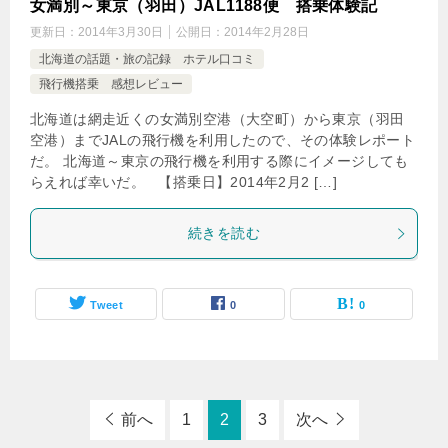
女満別～東京（羽田）JAL1188便 搭乗体験記
更新日：
2014年3月30日
公開日：
2014年2月28日
北海道の話題・旅の記録 ホテル口コミ
飛行機搭乗 感想レビュー
北海道は網走近くの女満別空港（大空町）から東京（羽田
空港）までJALの飛行機を利用したので、その体験レポート
だ。 北海道～東京の飛行機を利用する際にイメージしても
らえれば幸いだ。 【搭乗日】2014年2月2 […]
続きを読む
Tweet
0
0
前へ
1
2
3
次へ